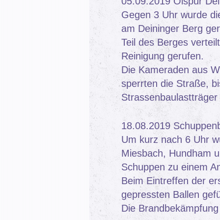
05.09.2019 Ölspur Dei
Gegen 3 Uhr wurde di
am Deininger Berg ger
Teil des Berges verteil
Reinigung gerufen.
Die Kameraden aus Wö
sperrten die Straße, bi
Strassenbaulastträger
18.08.2019 Schuppen
Um kurz nach 6 Uhr w
Miesbach, Hundham u
Schuppen zu einem An
Beim Eintreffen der er
gepressten Ballen gefü
Die Brandbekämpfung d