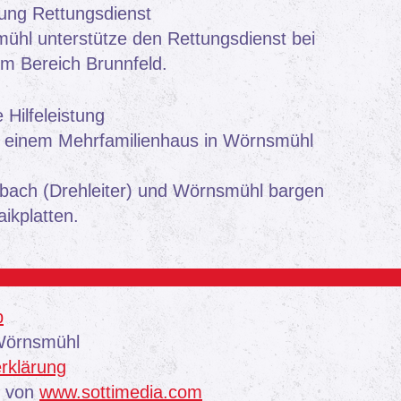
ung Rettungsdienst
hl unterstütze den Rettungsdienst bei
im Bereich Brunnfeld.
Hilfeleistung
ei einem Mehrfamilienhaus in Wörnsmühl
bach (Drehleiter) und Wörnsmühl bargen
aikplatten.
p
 Wörnsmühl
rklärung
t von
www.sottimedia.com